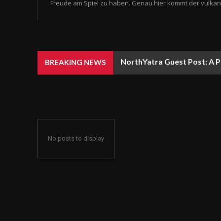
Freude am Spiel zu haben. Genau hier kommt der vulkan 
NorthYatra Guest Post: A P
BREAKING NEWS
No posts to display