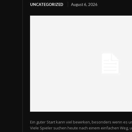
UNCATEGORIZED
August 6, 2026
Ein guter Start kann viel bewirken, besonders wenn es u
Viele Spieler suchen heute nach einem einfachen Weg,