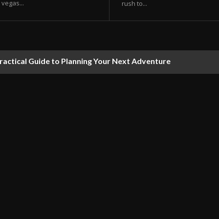
vegas...
rush to...
ractical Guide to Planning Your Next Adventure