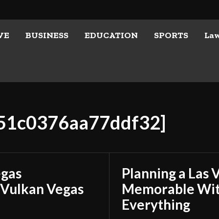
VE
BUSINESS
EDUCATION
SPORTS
La
551c0376aa77ddf32]
egas
Planning a Las 
 Vulkan Vegas
Memorable With
Everything