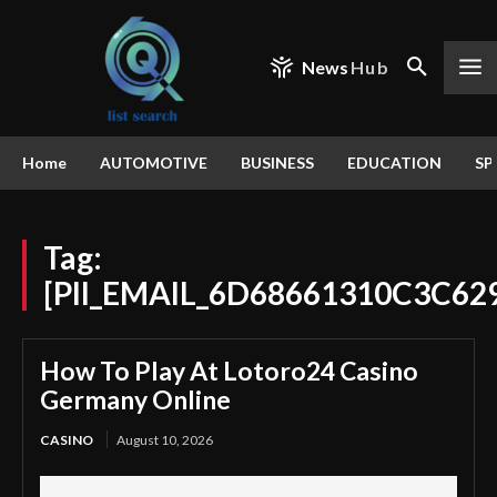
News
Hub
Home
AUTOMOTIVE
BUSINESS
EDUCATION
SP
Tag:
[PII_EMAIL_6D68661310C3C62
How To Play At Lotoro24 Casino
Germany Online
CASINO
August 10, 2026