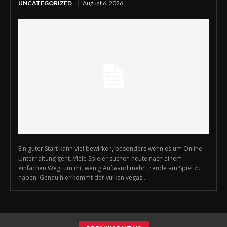
UNCATEGORIZED
August 6, 2026
Ein guter Start kann viel bewirken, besonders wenn es um Online-
Unterhaltung geht. Viele Spieler suchen heute nach einem
einfachen Weg, um mit wenig Aufwand mehr Freude am Spiel zu
haben. Genau hier kommt der vulkan vegas...