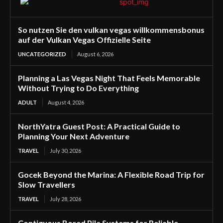
So nutzen Sie den vulkan vegas willkommensbonus
auf der Vulkan Vegas Offizielle Seite
UNCATEGORIZED
August 6, 2026
Planning a Las Vegas Night That Feels Memorable
Without Trying to Do Everything
ADULT
August 4, 2026
NorthYatra Guest Post: A Practical Guide to
Planning Your Next Adventure
TRAVEL
July 30, 2026
Gocek Beyond the Marina: A Flexible Road Trip for
Slow Travellers
TRAVEL
July 28, 2026
Contiguous Bored Pile Systems for Reliable