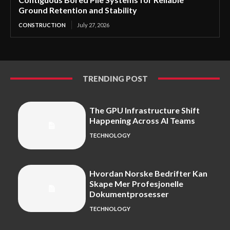
Ground Retention and Stability
CONSTRUCTION
July 27, 2026
TRENDING POST
The GPU Infrastructure Shift
Happening Across AI Teams
TECHNOLOGY
Hvordan Norske Bedrifter Kan
Skape Mer Profesjonelle
Dokumentprosesser
TECHNOLOGY