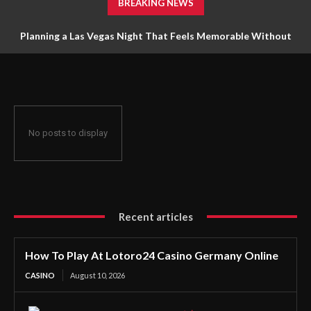
BREAKING NEWS
Planning a Las Vegas Night That Feels Memorable Without
Trying to Do Everything
No posts to display
Recent articles
How To Play At Lotoro24 Casino Germany Online
CASINO
August 10, 2026