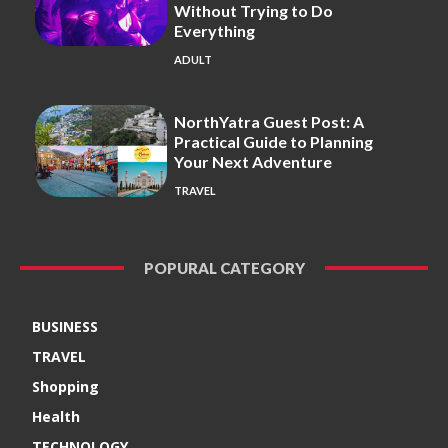
Without Trying to Do
Everything
ADULT
NorthYatra Guest Post: A
Practical Guide to Planning
Your Next Adventure
TRAVEL
POPURAL CATEGORY
BUSINESS
TRAVEL
Shopping
Health
TECHNOLOGY