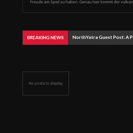
Freude am Spiel zu haben. Genau hier kommt der vulkan 
NorthYatra Guest Post: A P
BREAKING NEWS
No posts to display