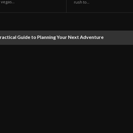
vegas...
rush to...
ractical Guide to Planning Your Next Adventure