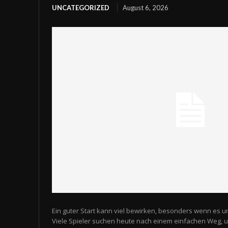
UNCATEGORIZED
August 6, 2026
Ein guter Start kann viel bewirken, besonders wenn es u
Viele Spieler suchen heute nach einem einfachen Weg,