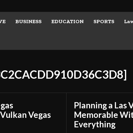
VE
BUSINESS
EDUCATION
SPORTS
La
33C2CACDD910D36C3D8]
egas
Planning a Las 
 Vulkan Vegas
Memorable With
Everything