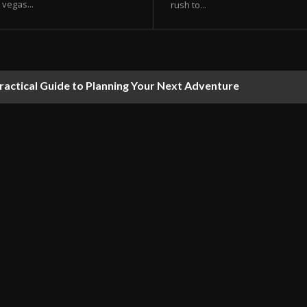
vegas...
rush to...
ractical Guide to Planning Your Next Adventure