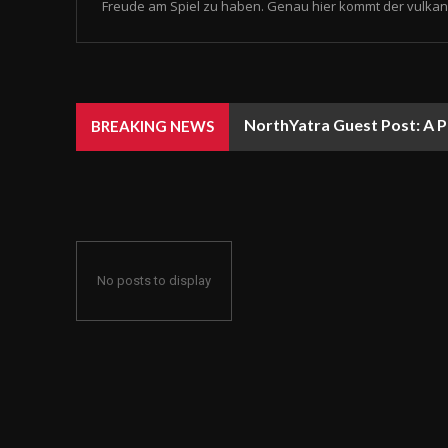
Freude am Spiel zu haben. Genau hier kommt der vulkan 
NorthYatra Guest Post: A P
BREAKING NEWS
No posts to display