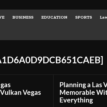
VE
BUSINESS
EDUCATION
SPORTS
La
0A1D6A0D9DCB651CAEB]
egas
Planning a Las 
 Vulkan Vegas
Memorable With
Everything