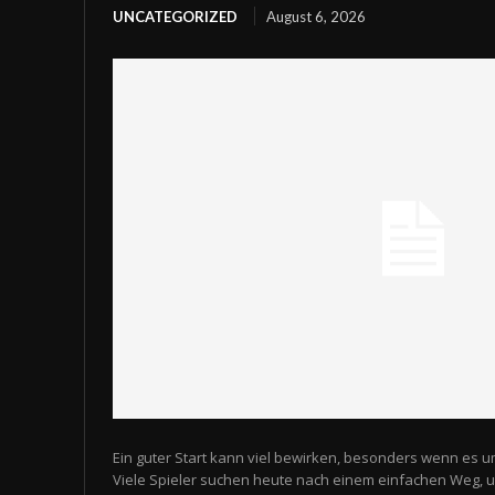
UNCATEGORIZED
August 6, 2026
Ein guter Start kann viel bewirken, besonders wenn es u
Viele Spieler suchen heute nach einem einfachen Weg,