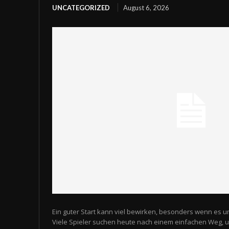
UNCATEGORIZED
August 6, 2026
Ein guter Start kann viel bewirken, besonders wenn es u
Viele Spieler suchen heute nach einem einfachen Weg,