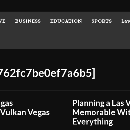
VE
BUSINESS
EDUCATION
SPORTS
La
c762fc7be0ef7a6b5]
egas
Planning a Las 
 Vulkan Vegas
Memorable With
Everything