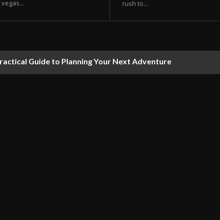
vegas...
rush to...
ractical Guide to Planning Your Next Adventure