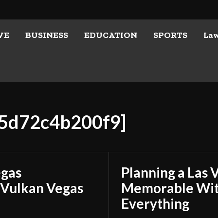
VE
BUSINESS
EDUCATION
SPORTS
La
b5d72c4b200f9]
egas
Planning a Las 
 Vulkan Vegas
Memorable With
Everything