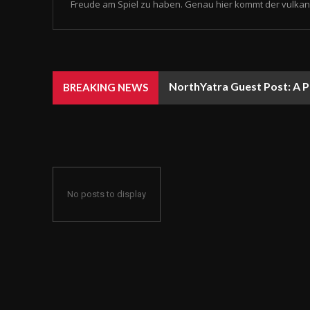
Freude am Spiel zu haben. Genau hier kommt der vulkan 
NorthYatra Guest Post: A P
BREAKING NEWS
No posts to display