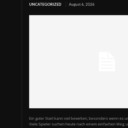
UNCATEGORIZED
August 6, 2026
Ein guter Start kann viel bewirken, besonders wenn es u
Viele Spieler suchen heute nach einem einfachen Weg,