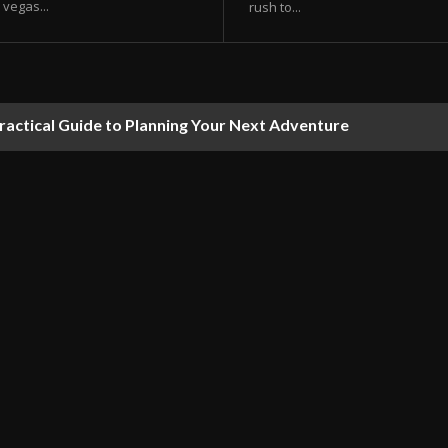
vegas...
rush to...
ractical Guide to Planning Your Next Adventure