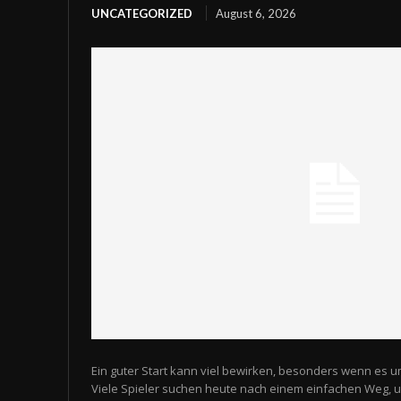
UNCATEGORIZED
August 6, 2026
Ein guter Start kann viel bewirken, besonders wenn es u
Viele Spieler suchen heute nach einem einfachen Weg,