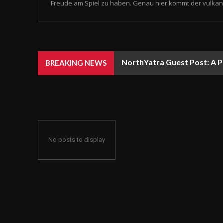
Freude am Spiel zu haben. Genau hier kommt der vulkan 
NorthYatra Guest Post: A P
BREAKING NEWS
No posts to display