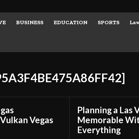
VE
BUSINESS
EDUCATION
SPORTS
La
B95A3F4BE475A86FF42]
egas
Planning a Las 
 Vulkan Vegas
Memorable With
Everything