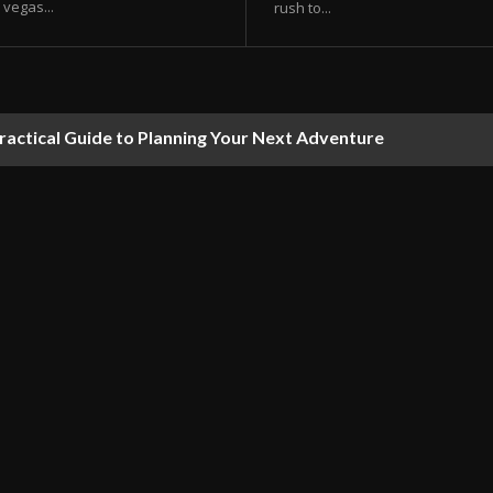
vegas...
rush to...
ractical Guide to Planning Your Next Adventure