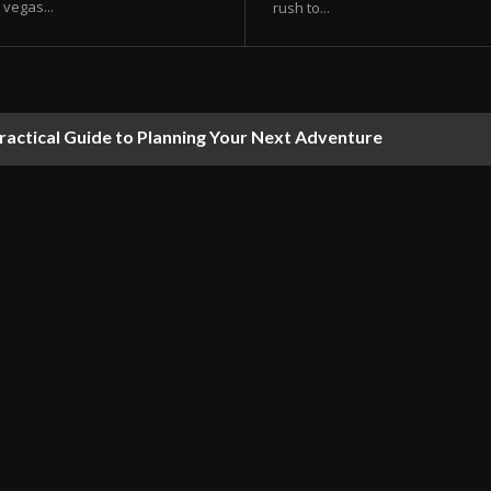
vegas...
rush to...
ractical Guide to Planning Your Next Adventure