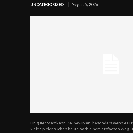
UNCATEGORIZED
August 6, 2026
Ein guter Start kann viel bewirken, besonders wenn es u
Viele Spieler suchen heute nach einem einfachen Weg,