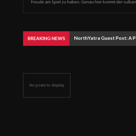
Freude am Spiel zu haben. Genau hier kommt der vulkan 
NorthYatra Guest Post: A P
BREAKING NEWS
No posts to display