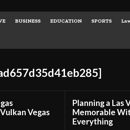
VE
BUSINESS
EDUCATION
SPORTS
La
ecad657d35d41eb285]
egas
Planning a Las 
 Vulkan Vegas
Memorable With
Everything