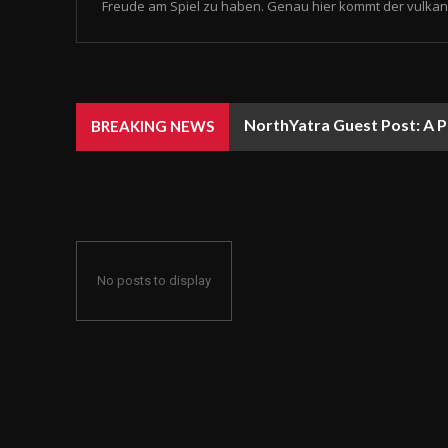
Freude am Spiel zu haben. Genau hier kommt der vulkan 
NorthYatra Guest Post: A P
BREAKING NEWS
No posts to display