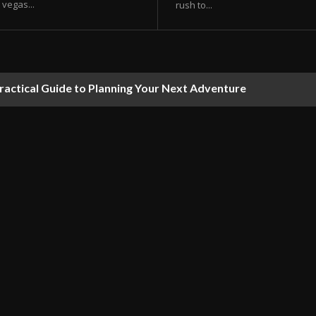
vegas...
rush to...
ractical Guide to Planning Your Next Adventure