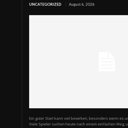
UNCATEGORIZED
August 6, 2026
Ein guter Start kann viel bewirken, besonders wenn es u
Viele Spieler suchen heute nach einem einfachen Weg,