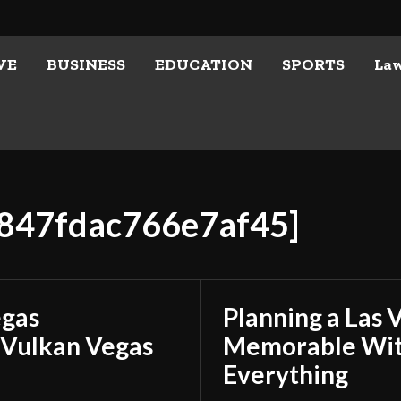
VE
BUSINESS
EDUCATION
SPORTS
La
5847fdac766e7af45]
egas
Planning a Las 
 Vulkan Vegas
Memorable With
Everything