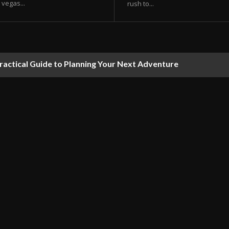
vegas...
rush to...
ractical Guide to Planning Your Next Adventure