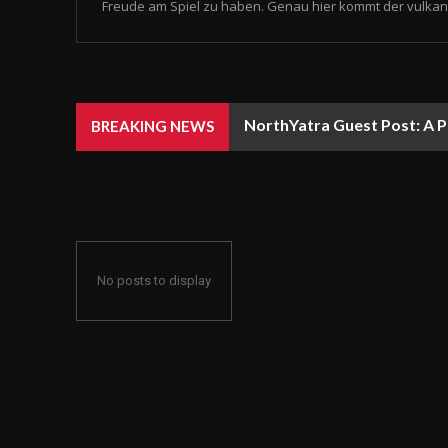
Freude am Spiel zu haben. Genau hier kommt der vulkan 
NorthYatra Guest Post: A P
BREAKING NEWS
No posts to display