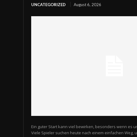
UNCATEGORIZED
August 6, 2026
Ein guter Start kann viel bewirken, besonders wenn es u
Viele Spieler suchen heute nach einem einfachen Weg,