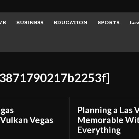
VE
BUSINESS
EDUCATION
SPORTS
La
113871790217b2253f]
egas
Planning a Las 
 Vulkan Vegas
Memorable With
Everything