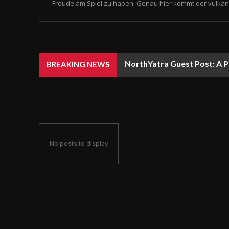
Freude am Spiel zu haben. Genau hier kommt der vulkan 
NorthYatra Guest Post: A P
BREAKING NEWS
No posts to display