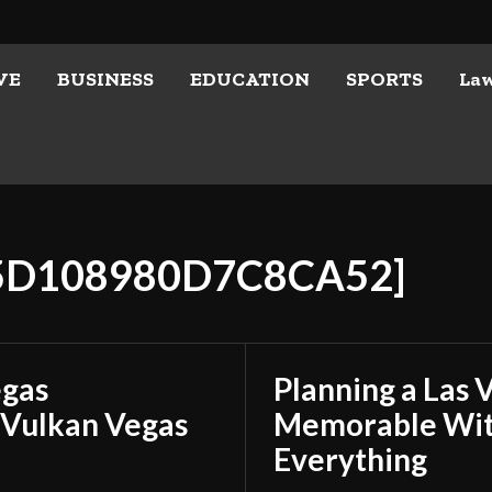
VE
BUSINESS
EDUCATION
SPORTS
La
C5D108980D7C8CA52]
egas
Planning a Las 
 Vulkan Vegas
Memorable With
Everything