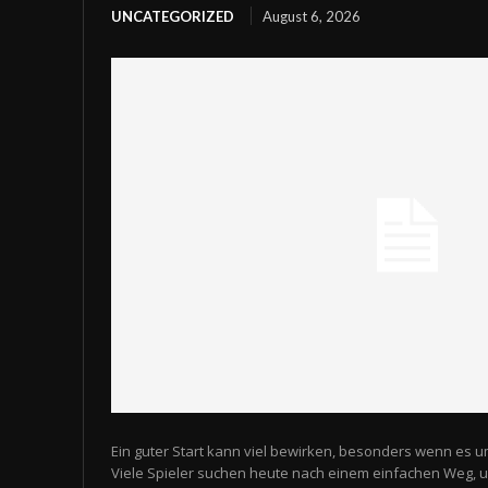
UNCATEGORIZED
August 6, 2026
Ein guter Start kann viel bewirken, besonders wenn es u
Viele Spieler suchen heute nach einem einfachen Weg,