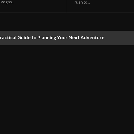
vegas...
rush to...
ractical Guide to Planning Your Next Adventure