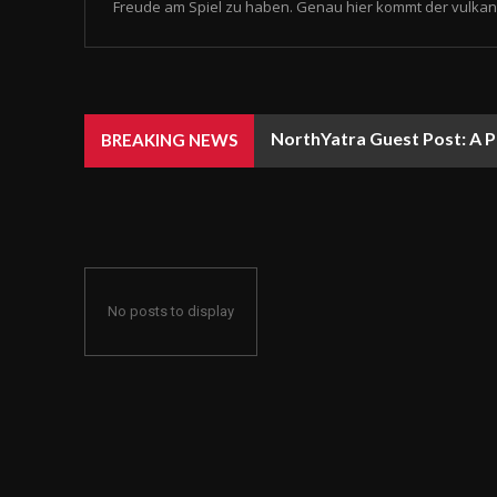
Freude am Spiel zu haben. Genau hier kommt der vulkan 
NorthYatra Guest Post: A P
BREAKING NEWS
No posts to display