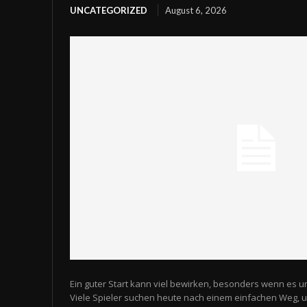
UNCATEGORIZED
August 6, 2026
Ein guter Start kann viel bewirken, besonders wenn es u
Viele Spieler suchen heute nach einem einfachen Weg,