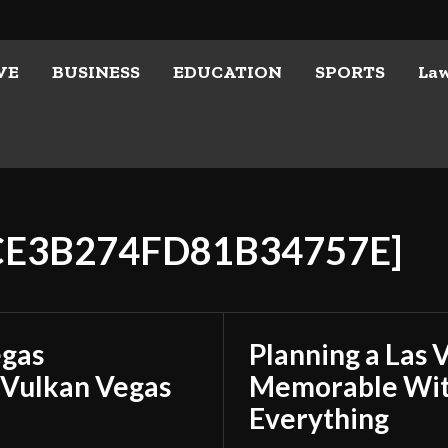
VE
BUSINESS
EDUCATION
SPORTS
La
7CE3B274FD81B34757E]
egas
Planning a Las 
 Vulkan Vegas
Memorable With
Everything