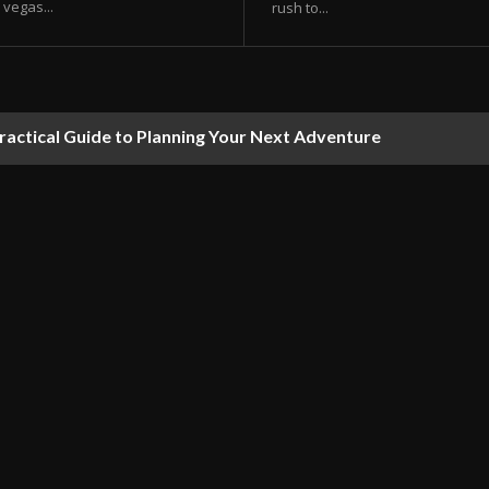
vegas...
rush to...
ractical Guide to Planning Your Next Adventure