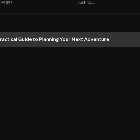
vegas...
rush to...
ractical Guide to Planning Your Next Adventure