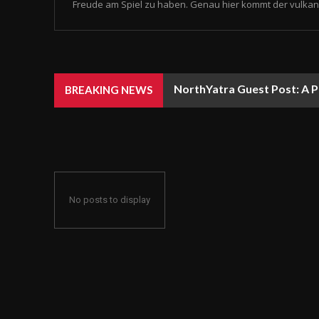
Freude am Spiel zu haben. Genau hier kommt der vulkan 
NorthYatra Guest Post: A P
BREAKING NEWS
No posts to display