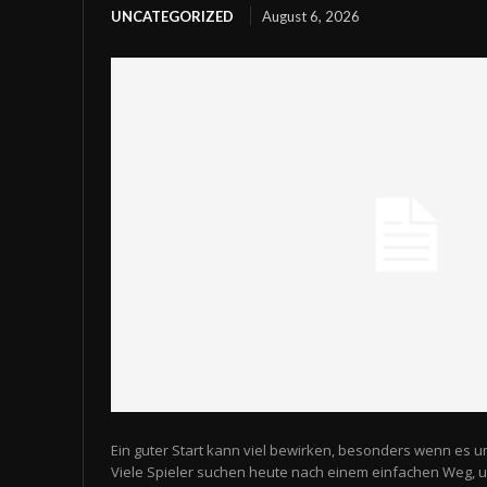
UNCATEGORIZED
August 6, 2026
Ein guter Start kann viel bewirken, besonders wenn es u
Viele Spieler suchen heute nach einem einfachen Weg,