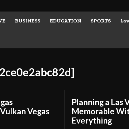
VE
BUSINESS
EDUCATION
SPORTS
La
02ce0e2abc82d]
egas
Planning a Las 
 Vulkan Vegas
Memorable With
Everything