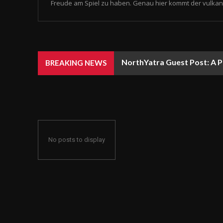
Freude am Spiel zu haben. Genau hier kommt der vulkan 
NorthYatra Guest Post: A P
BREAKING NEWS
No posts to display