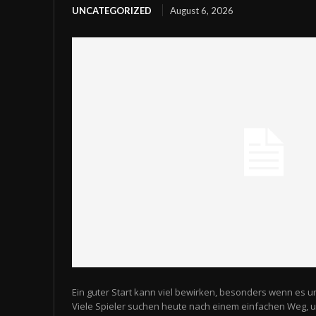
UNCATEGORIZED
August 6, 2026
Ein guter Start kann viel bewirken, besonders wenn es u
Viele Spieler suchen heute nach einem einfachen Weg,