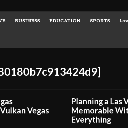
VE
BUSINESS
EDUCATION
SPORTS
La
ba80180b7c913424d9]
egas
Planning a Las 
 Vulkan Vegas
Memorable With
Everything