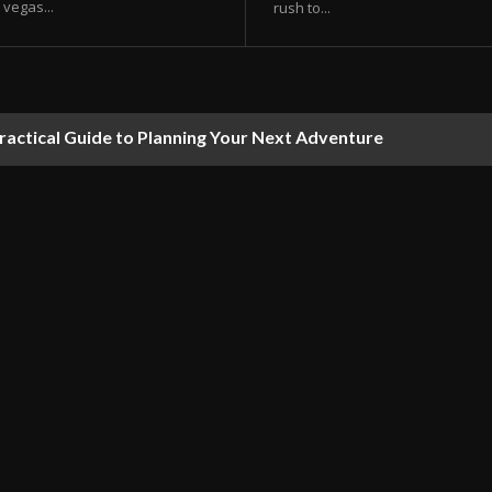
vegas...
rush to...
ractical Guide to Planning Your Next Adventure