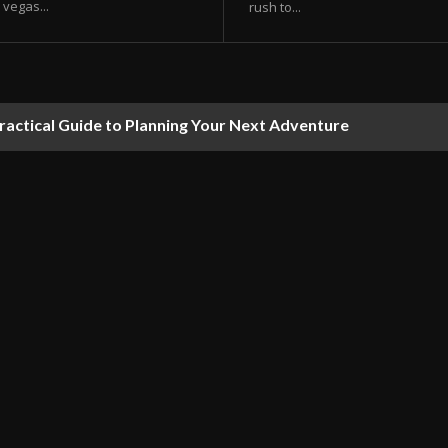
vegas...
rush to...
ractical Guide to Planning Your Next Adventure