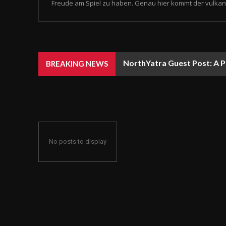
Freude am Spiel zu haben. Genau hier kommt der vulkan 
NorthYatra Guest Post: A P
BREAKING NEWS
No posts to display