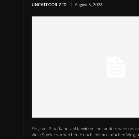
UNCATEGORIZED
August 6, 2026
Ein guter Start kann viel bewirken, besonders wenn es u
Viele Spieler suchen heute nach einem einfachen Weg,