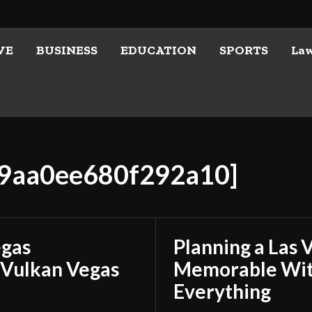
VE
BUSINESS
EDUCATION
SPORTS
La
29aa0ee680f292a10]
egas
Planning a Las 
 Vulkan Vegas
Memorable With
Everything