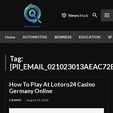
News
Hub
Home
AUTOMOTIVE
BUSINESS
EDUCATION
SP
Tag:
[PII_EMAIL_021023013AEAC72
How To Play At Lotoro24 Casino
Germany Online
CASINO
August 10, 2026