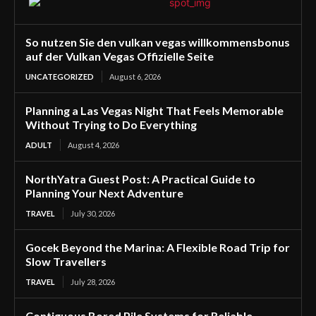
So nutzen Sie den vulkan vegas willkommensbonus
auf der Vulkan Vegas Offizielle Seite
UNCATEGORIZED
August 6, 2026
Planning a Las Vegas Night That Feels Memorable
Without Trying to Do Everything
ADULT
August 4, 2026
NorthYatra Guest Post: A Practical Guide to
Planning Your Next Adventure
TRAVEL
July 30, 2026
Gocek Beyond the Marina: A Flexible Road Trip for
Slow Travellers
TRAVEL
July 28, 2026
Contiguous Bored Pile Systems for Reliable