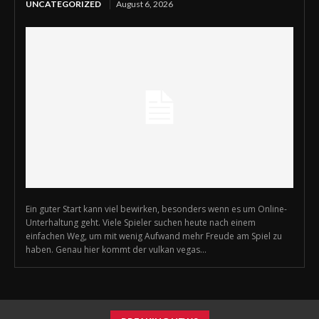
UNCATEGORIZED
August 6, 2026
Ein guter Start kann viel bewirken, besonders wenn es um Online-
Unterhaltung geht. Viele Spieler suchen heute nach einem
einfachen Weg, um mit wenig Aufwand mehr Freude am Spiel zu
haben. Genau hier kommt der vulkan vegas...