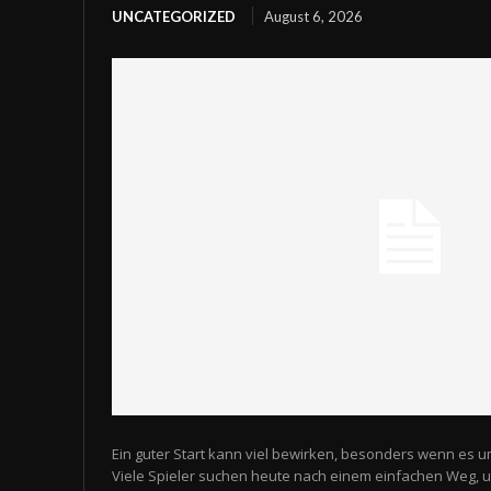
UNCATEGORIZED
August 6, 2026
Ein guter Start kann viel bewirken, besonders wenn es u
Viele Spieler suchen heute nach einem einfachen Weg,