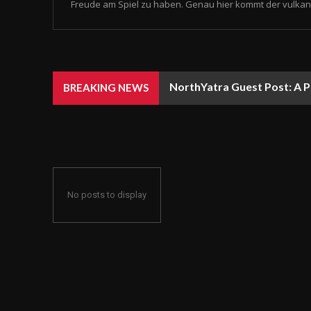
Freude am Spiel zu haben. Genau hier kommt der vulkan 
NorthYatra Guest Post: A P
BREAKING NEWS
No posts to display