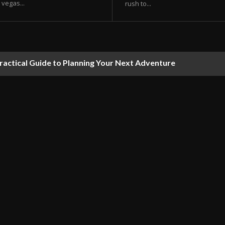
vegas...
rush to...
ractical Guide to Planning Your Next Adventure