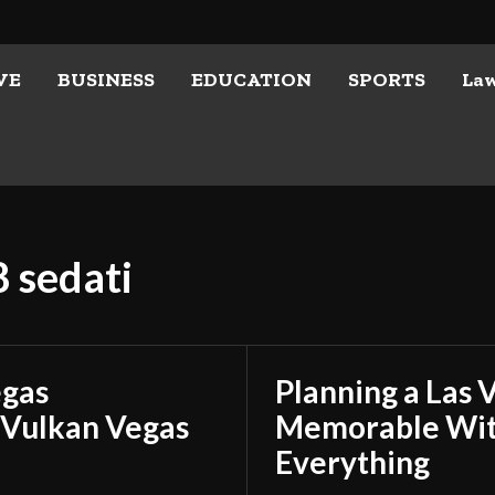
VE
BUSINESS
EDUCATION
SPORTS
La
 sedati
egas
Planning a Las 
 Vulkan Vegas
Memorable With
Everything