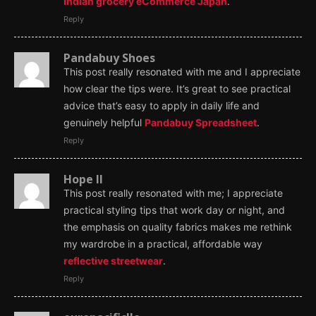
Indian grocery eCommerce Japan
.
Reply
Pandabuy Shoes
This post really resonated with me and I appreciate
how clear the tips were. It’s great to see practical
advice that’s easy to apply in daily life and
genuinely helpful
Pandabuy Spreadsheet
.
Reply
Hope II
This post really resonated with me; I appreciate
practical styling tips that work day or night, and
the emphasis on quality fabrics makes me rethink
my wardrobe in a practical, affordable way
reflective streetwear
.
Reply