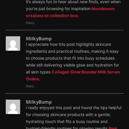
it’s always fun to hear about new finds, even when
you’re just browsing for inspiration
bloodmoon
ursaluna ex collection box
.
Reply
MilkyBump
I appreciate how this post highlights skincare
ingredients and practical routines, making it easy
to choose products that fit into busy schedules
while still delivering visible glow and hydration for
all skin types
Collagen Glow Booster Milk Serum
Online
.
Reply
MilkyBump
I really enjoyed this post and found the tips helpful
for choosing skincare products with a gentle,
hydrating touch that fits a busy routine and
budget-friendly routines for glowing results
Pink