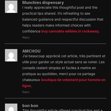
Munchies dispensary
I really appreciate this thoughtful post and the
practical tips shared. It’s refreshing to see
balanced guidance and respectful discussion that
helps readers make informed choices with
confidence
buy cannabis edibles in rockaway
.
Reply
AMCHOU
J’ai beaucoup apprécié cet article, très pertinent et
utile pour garder un style actuel sans se ruiner. Les
conseils restent simples et faciles à mettre en
pratique au quotidien, merci pour ce partage
chaleureux
boutique de vetement pour homme en
ligne
.
Reply
bon bon
This thoughtful article offered practical tips and a