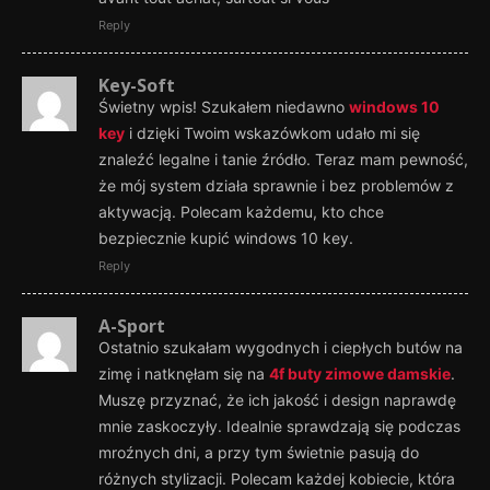
Reply
Key-Soft
Świetny wpis! Szukałem niedawno
windows 10
key
i dzięki Twoim wskazówkom udało mi się
znaleźć legalne i tanie źródło. Teraz mam pewność,
że mój system działa sprawnie i bez problemów z
aktywacją. Polecam każdemu, kto chce
bezpiecznie kupić windows 10 key.
Reply
A-Sport
Ostatnio szukałam wygodnych i ciepłych butów na
zimę i natknęłam się na
4f buty zimowe damskie
.
Muszę przyznać, że ich jakość i design naprawdę
mnie zaskoczyły. Idealnie sprawdzają się podczas
mroźnych dni, a przy tym świetnie pasują do
różnych stylizacji. Polecam każdej kobiecie, która