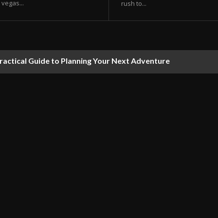
vegas...
rush to...
ractical Guide to Planning Your Next Adventure