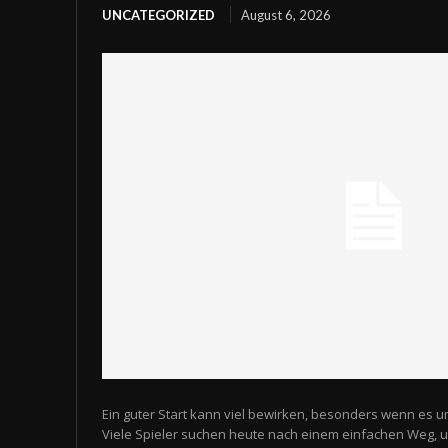
UNCATEGORIZED
August 6, 2026
Ein guter Start kann viel bewirken, besonders wenn es u
Viele Spieler suchen heute nach einem einfachen Weg,