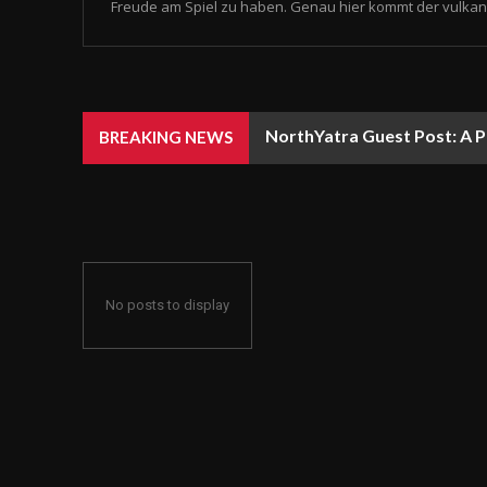
Freude am Spiel zu haben. Genau hier kommt der vulkan 
NorthYatra Guest Post: A P
BREAKING NEWS
No posts to display