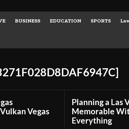
VE
BUSINESS
EDUCATION
SPORTS
La
CB271F028D8DAF6947C]
egas
Planning a Las 
 Vulkan Vegas
Memorable With
Everything