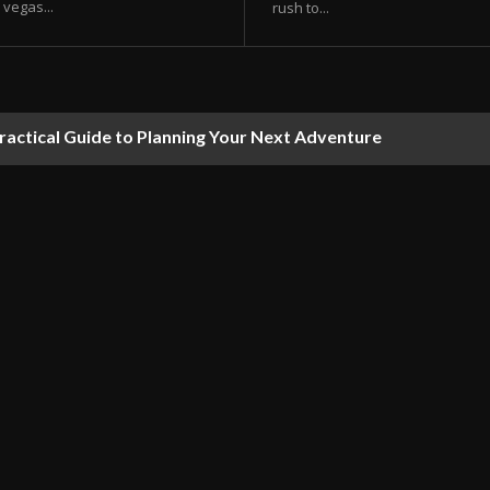
vegas...
rush to...
ractical Guide to Planning Your Next Adventure