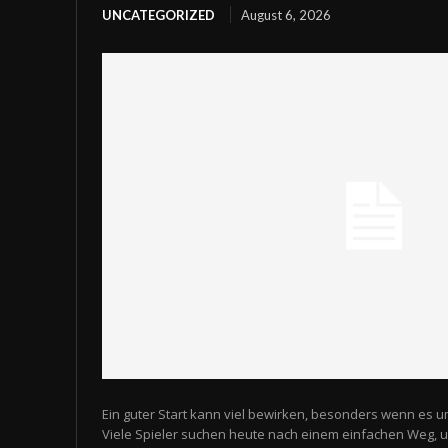
UNCATEGORIZED
August 6, 2026
Ein guter Start kann viel bewirken, besonders wenn es u
Viele Spieler suchen heute nach einem einfachen Weg,