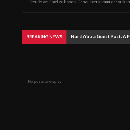
Freude am Spiel zu haben. Genau hier kommt der vulkan 
NorthYatra Guest Post: A P
BREAKING NEWS
No posts to display