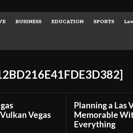
VE
BUSINESS
EDUCATION
SPORTS
La
412BD216E41FDE3D382]
egas
Planning a Las 
 Vulkan Vegas
Memorable With
Everything