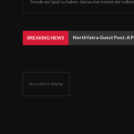
Freude am Spiel zu haben. Genau hier kommt der vulkan 
NorthYatra Guest Post: A P
BREAKING NEWS
No posts to display