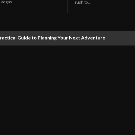
vegas...
rush to...
ractical Guide to Planning Your Next Adventure