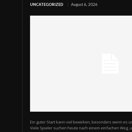
UNCATEGORIZED
August 6, 2026
Ein guter Start kann viel bewirken, besonders wenn es u
Viele Spieler suchen heute nach einem einfachen Weg,