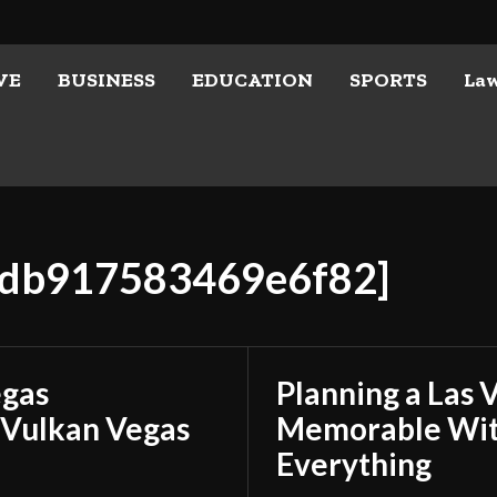
VE
BUSINESS
EDUCATION
SPORTS
La
16db917583469e6f82]
egas
Planning a Las 
 Vulkan Vegas
Memorable With
Everything