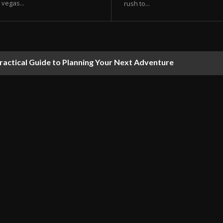
vegas...
rush to...
ractical Guide to Planning Your Next Adventure