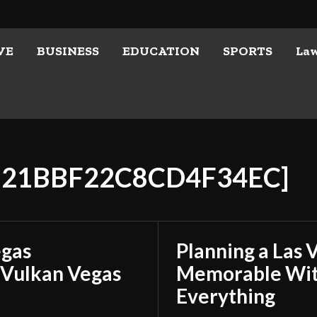
VE
BUSINESS
EDUCATION
SPORTS
La
9821BBF22C8CD4F34EC]
egas
Planning a Las 
 Vulkan Vegas
Memorable With
Everything