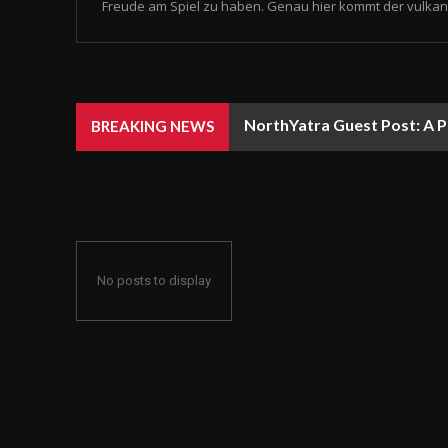
Freude am Spiel zu haben. Genau hier kommt der vulkan 
NorthYatra Guest Post: A P
BREAKING NEWS
No posts to display