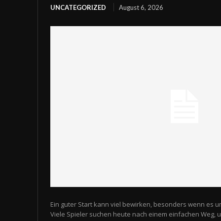
UNCATEGORIZED
August 6, 2026
Ein guter Start kann viel bewirken, besonders wenn es u
Viele Spieler suchen heute nach einem einfachen Weg,