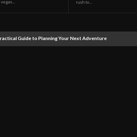
vegas...
rush to...
ractical Guide to Planning Your Next Adventure