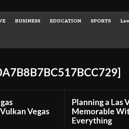
VE
BUSINESS
EDUCATION
SPORTS
La
D0A7B8B7BC517BCC729]
egas
Planning a Las 
 Vulkan Vegas
Memorable With
Everything