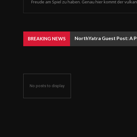
Freude am Spiel zu haben. Genau hier kommt der vulkan 
NorthYatra Guest Post: A P
BREAKING NEWS
No posts to display