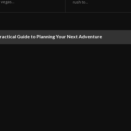
vegas...
rush to...
ractical Guide to Planning Your Next Adventure