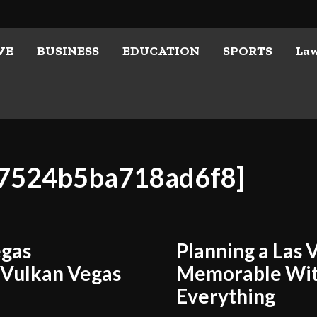
VE
BUSINESS
EDUCATION
SPORTS
La
d17524b5ba718ad6f8]
egas
Planning a Las 
 Vulkan Vegas
Memorable With
Everything