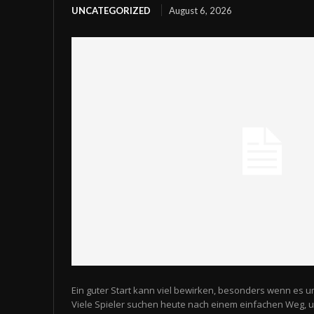
UNCATEGORIZED
August 6, 2026
Ein guter Start kann viel bewirken, besonders wenn es u
Viele Spieler suchen heute nach einem einfachen Weg,