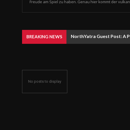
Freude am Spiel zu haben. Genau hier kommt der vulkan 
NorthYatra Guest Post: A P
BREAKING NEWS
No posts to display