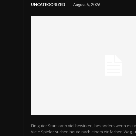
UNCATEGORIZED
August 6, 2026
Ein guter Start kann viel bewirken, besonders wenn es u
Viele Spieler suchen heute nach einem einfachen Weg,