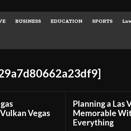
VE
BUSINESS
EDUCATION
SPORTS
La
3429a7d80662a23df9]
egas
Planning a Las 
 Vulkan Vegas
Memorable With
Everything