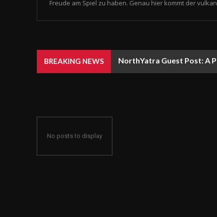
Freude am Spiel zu haben. Genau hier kommt der vulkan 
NorthYatra Guest Post: A P
BREAKING NEWS
No posts to display