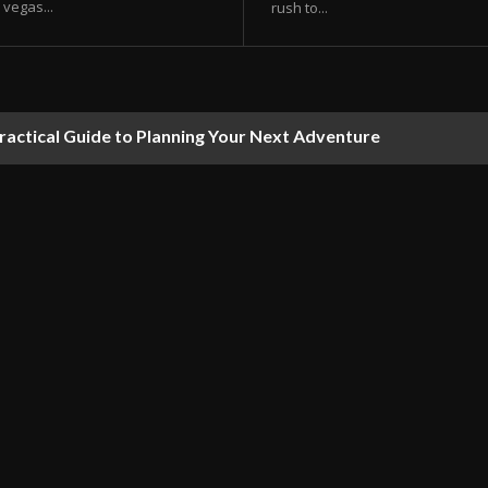
vegas...
rush to...
ractical Guide to Planning Your Next Adventure