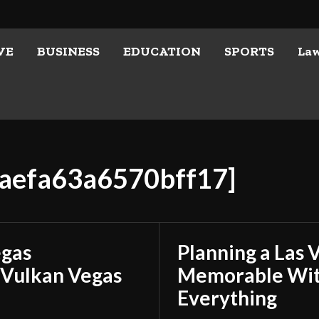
VE
BUSINESS
EDUCATION
SPORTS
La
baefa63a6570bff17]
egas
Planning a Las 
 Vulkan Vegas
Memorable With
Everything