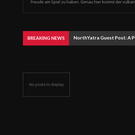
Freude am Spiel zu haben. Genau hier kommt der vulkan 
NorthYatra Guest Post: A P
BREAKING NEWS
No posts to display