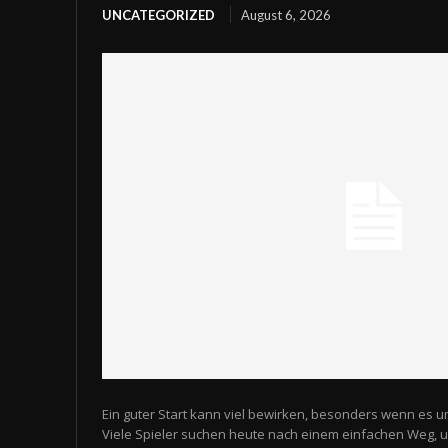
UNCATEGORIZED
August 6, 2026
Ein guter Start kann viel bewirken, besonders wenn es u
Viele Spieler suchen heute nach einem einfachen Weg,