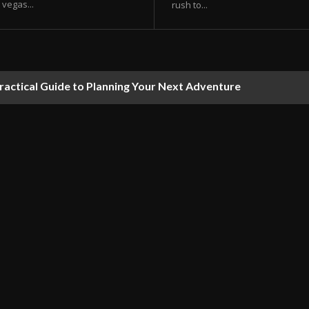
vegas...
rush to...
ractical Guide to Planning Your Next Adventure