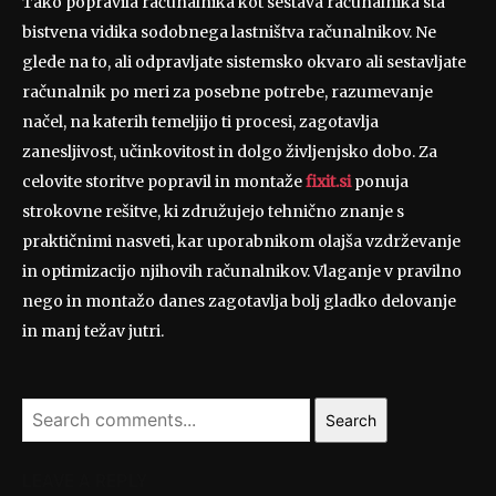
Tako popravila računalnika kot sestava računalnika sta
bistvena vidika sodobnega lastništva računalnikov. Ne
glede na to, ali odpravljate sistemsko okvaro ali sestavljate
računalnik po meri za posebne potrebe, razumevanje
načel, na katerih temeljijo ti procesi, zagotavlja
zanesljivost, učinkovitost in dolgo življenjsko dobo. Za
celovite storitve popravil in montaže
fixit.si
ponuja
strokovne rešitve, ki združujejo tehnično znanje s
praktičnimi nasveti, kar uporabnikom olajša vzdrževanje
in optimizacijo njihovih računalnikov. Vlaganje v pravilno
nego in montažo danes zagotavlja bolj gladko delovanje
in manj težav jutri.
Search
LEAVE A REPLY