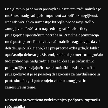
Ena glavnih prednosti postopka Postavitev računalnika je
možnost nadgradnje komponent za boljšo zmogljivost.
Uporabniki lahko namestijo hitrejše procesorje, večjo
zmogljivost RAM-a in napredne grafične kartice,
prilagojene specifičnim potrebam. Pravilna optimizacija
med postopkom Postavitev računalnika zagotavlja, da vsi
deli delujejo usklajeno, kar preprečuje ozka grla, ki lahko
upočasnijo delovanje. Sistemi, izdelani po meri, omogočajo
tudi prihodnje nadgradnje, zaradi česar je računalnik
prilagodljiv razvijajočim se tehnološkim zahtevam. Ta
prilagodljivost je še posebej dragocena za navdušence in
profesionalce, ki potrebujejo visoko zmogljive in
zanesljive sisteme.
Nasveti za preventivno vzdrževanje v podporo Popravilu
računalnika