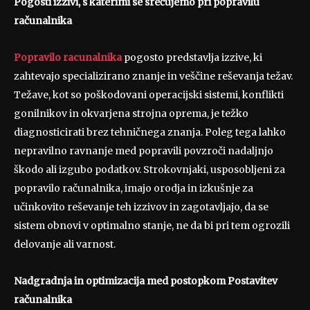
Pogosti izzivi, s katerimi se srečujemo pri popravilu
računalnika
Popravilo racunalnika
pogosto predstavlja izzive, ki
zahtevajo specializirano znanje in veščine reševanja težav.
Težave, kot so poškodovani operacijski sistemi, konflikti
gonilnikov in okvarjena strojna oprema, je težko
diagnosticirati brez tehničnega znanja. Poleg tega lahko
nepravilno ravnanje med popravili povzroči nadaljnjo
škodo ali izgubo podatkov. Strokovnjaki, usposobljeni za
popravilo računalnika, imajo orodja in izkušnje za
učinkovito reševanje teh izzivov in zagotavljajo, da se
sistem obnovi v optimalno stanje, ne da bi pri tem ogrozili
delovanje ali varnost.
Nadgradnja in optimizacija med postopkom Postavitev
računalnika