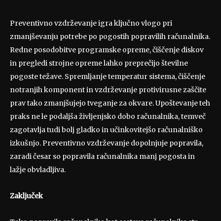
Preventivno vzdrževanje igra ključno vlogo pri
zmanjševanju potrebe po pogostih popravilih računalnika.
Redne posodobitve programske opreme, čiščenje diskov
in pregledi strojne opreme lahko preprečijo številne
pogoste težave. Spremljanje temperatur sistema, čiščenje
notranjih komponent in vzdrževanje protivirusne zaščite
prav tako zmanjšujejo tveganje za okvare. Upoštevanje teh
praks ne le podaljša življenjsko dobo računalnika, temveč
zagotavlja tudi bolj gladko in učinkovitejšo računalniško
izkušnjo. Preventivno vzdrževanje dopolnjuje popravila,
zaradi česar so popravila računalnika manj pogosta in
lažje obvladljiva.
Zaključek