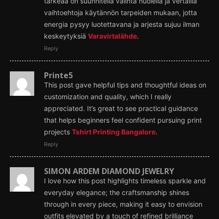
tärkeää on suunnitella valinta huolella ja vertailla
vaihtoehtoja käytännön tarpeiden mukaan, jotta
energia pysyy luotettavana ja arjesta sujuu ilman
keskeytyksiä
Varavirtalähde
.
Reply
Printe5
This post gave helpful tips and thoughtful ideas on
customization and quality, which I really
appreciated. It’s great to see practical guidance
that helps beginners feel confident pursuing print
projects
Tshirt Printing Bangalore
.
Reply
SIMON ARDEM DIAMOND JEWELRY
I love how this post highlights timeless sparkle and
everyday elegance; the craftsmanship shines
through in every piece, making it easy to envision
outfits elevated by a touch of refined brilliance