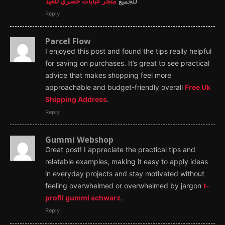
للجميع
متجر عبايات حصري للعيد
Reply
Parcel Flow
I enjoyed this post and found the tips really helpful
for saving on purchases. It’s great to see practical
advice that makes shopping feel more
approachable and budget-friendly overall
Free Uk
Shipping Address
.
Reply
Gummi Webshop
Great post! I appreciate the practical tips and
relatable examples, making it easy to apply ideas
in everyday projects and stay motivated without
feeling overwhelmed or overwhelmed by jargon
t-
profil gummi schwarz
.
Reply