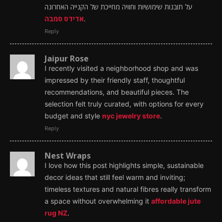
על תובנות שימושיות וחוויה מחייכת של הקנייה האחרונה
אדידס סמבה
.
Reply
Jaipur Rose
I recently visited a neighborhood shop and was
impressed by their friendly staff, thoughtful
recommendations, and beautiful pieces. The
selection felt truly curated, with options for every
budget and style
nyc jewelry store
.
Reply
Nest Wraps
I love how this post highlights simple, sustainable
decor ideas that still feel warm and inviting;
timeless textures and natural fibres really transform
a space without overwhelming it
affordable jute
rug NZ
.