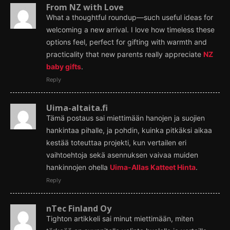
From NZ with Love
What a thoughtful roundup—such useful ideas for
welcoming a new arrival. I love how timeless these
options feel, perfect for gifting with warmth and
practicality that new parents really appreciate
NZ
baby gifts
.
Reply
Uima-altaita.fi
Tämä postaus sai miettimään hanojen ja suojien
hankintaa pihalle, ja pohdin, kuinka pitkäksi aikaa
kestää toteuttaa projekti, kun vertailen eri
vaihtoehtoja sekä asennuksen vaivaa muiden
hankinnojen ohella
Uima-Allas Katteet Hinta
.
Reply
nTec Finland Oy
Tighton artikkeli sai minut miettimään, miten