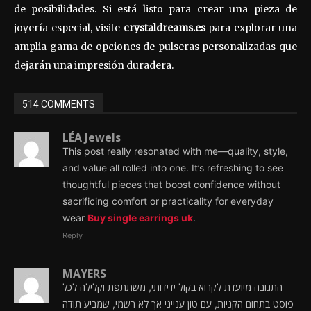
de posibilidades. Si está listo para crear una pieza de
joyería especial, visite
crystaldreams.es
para explorar una
amplia gama de opciones de pulseras personalizadas que
dejarán una impresión duradera.
514 COMMENTS
LÉA Jewels
This post really resonated with me—quality, style,
and value all rolled into one. It’s refreshing to see
thoughtful pieces that boost confidence without
sacrificing comfort or practicality for everyday
wear
Buy single earrings uk
.
Reply
MAYERS
התגובה מיועדת לקרוא בקול ידידותי, משתתפת וקלילה לכל
פוסט בתחום הקניות, עם טון ענייני אך לא רשמי, שמביע תודה