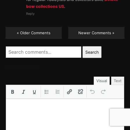
bow collections US
.
Reply
« Older Comments
Newer Comments »
Search
LEAVE A REPLY
Visual
Text