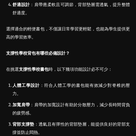
舒適設計
：肩帶應柔軟且可調節，背部墊層需透氣，提升整體
舒適度。
選擇適合的輕便書包，不僅讓日常學習更輕鬆，也能為學生提供更
高的學習效率。
支撐性學校背包有哪些必備設計？
在挑選
支撐性學校
書
包
時，以下幾項功能設計必不可少：
人體工學設計
：符合人體工學的書包能有效減少對脊椎的壓
力。
加寬肩帶
：肩帶的加寬設計有助於分散壓力，減少長時間背負
的疲勞感。
背部支撐墊
：透氣且有彈性的背部墊層，能提供良好的背部支
撐並防止悶熱。