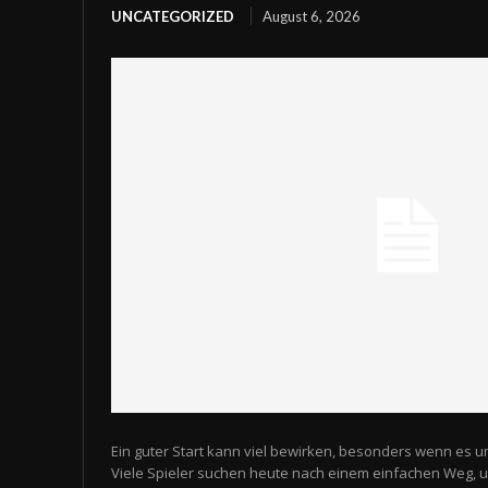
UNCATEGORIZED
August 6, 2026
Ein guter Start kann viel bewirken, besonders wenn es u
Viele Spieler suchen heute nach einem einfachen Weg,