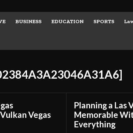
VE
BUSINESS
EDUCATION
SPORTS
La
602384A3A23046A31A6]
egas
Planning a Las 
 Vulkan Vegas
Memorable With
Everything