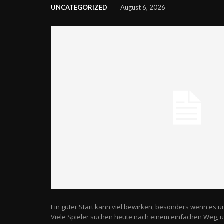
UNCATEGORIZED
August 6, 2026
Ein guter Start kann viel bewirken, besonders wenn es u
Viele Spieler suchen heute nach einem einfachen Weg,