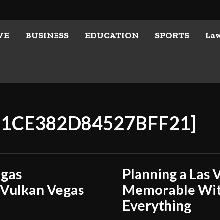
VE
BUSINESS
EDUCATION
SPORTS
La
921CE382D84527BFF21]
egas
Planning a Las 
 Vulkan Vegas
Memorable With
Everything