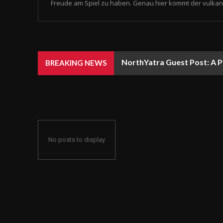
Freude am Spiel zu haben. Genau hier kommt der vulkan 
NorthYatra Guest Post: A P
BREAKING NEWS
No posts to display