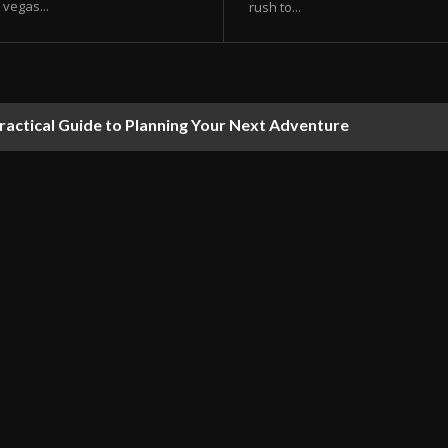
vegas...
rush to...
ractical Guide to Planning Your Next Adventure