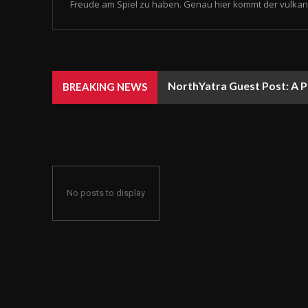
Freude am Spiel zu haben. Genau hier kommt der vulkan 
NorthYatra Guest Post: A P
BREAKING NEWS
No posts to display