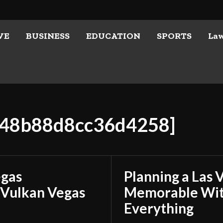
VE
BUSINESS
EDUCATION
SPORTS
La
7348b88d8cc36d4258]
egas
Planning a Las 
 Vulkan Vegas
Memorable With
Everything