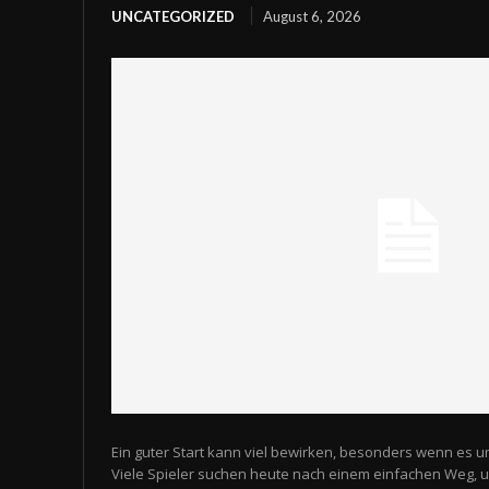
UNCATEGORIZED
August 6, 2026
Ein guter Start kann viel bewirken, besonders wenn es u
Viele Spieler suchen heute nach einem einfachen Weg,