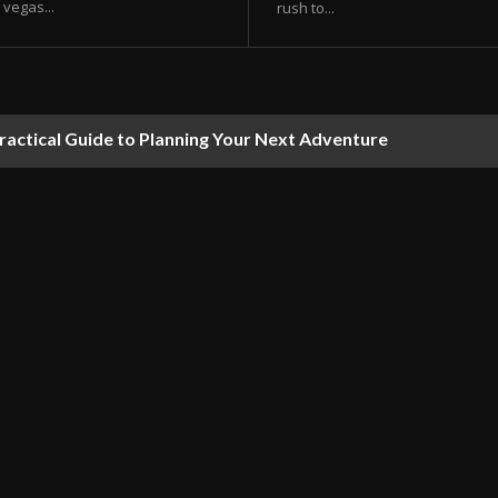
vegas...
rush to...
ractical Guide to Planning Your Next Adventure