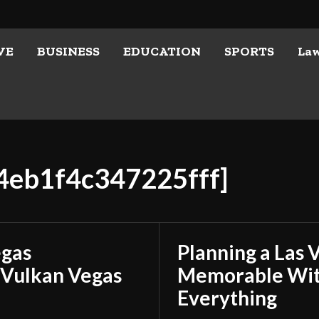
VE
BUSINESS
EDUCATION
SPORTS
La
c4eb1f4c347225fff]
egas
Planning a Las 
 Vulkan Vegas
Memorable With
Everything