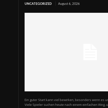
UNCATEGORIZED
August 6, 2026
Ein guter Start kann viel bewirken, besonders wenn es u
Viele Spieler suchen heute nach einem einfachen Weg,