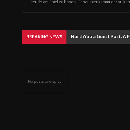
Freude am Spiel zu haben. Genau hier kommt der vulkan 
NorthYatra Guest Post: A P
BREAKING NEWS
No posts to display