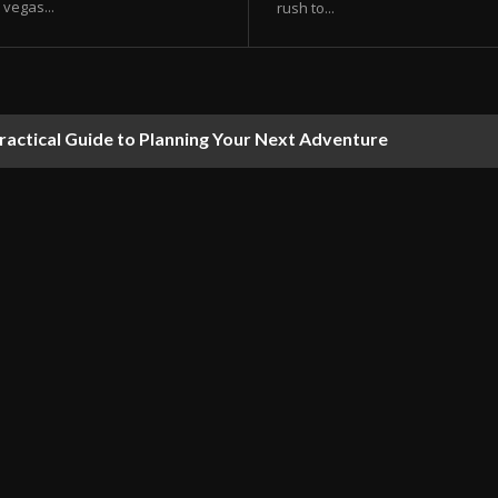
vegas...
rush to...
ractical Guide to Planning Your Next Adventure