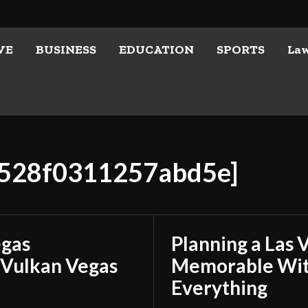
VE
BUSINESS
EDUCATION
SPORTS
La
a9528f0311257abd5e]
egas
Planning a Las 
 Vulkan Vegas
Memorable With
Everything