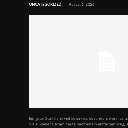
UNCATEGORIZED
August 6, 2026
Ein guter Start kann viel bewirken, besonders wenn es u
Viele Spieler suchen heute nach einem einfachen Weg,