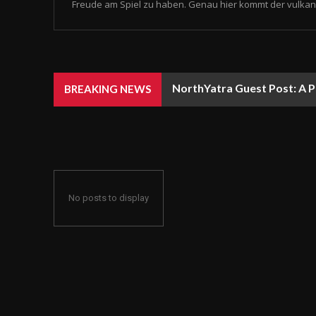
Freude am Spiel zu haben. Genau hier kommt der vulkan 
NorthYatra Guest Post: A P
BREAKING NEWS
No posts to display