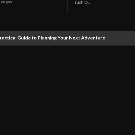
vegas...
rush to...
ractical Guide to Planning Your Next Adventure