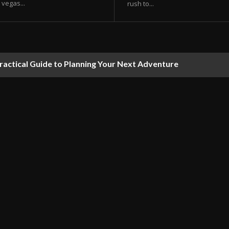
vegas...
rush to...
ractical Guide to Planning Your Next Adventure