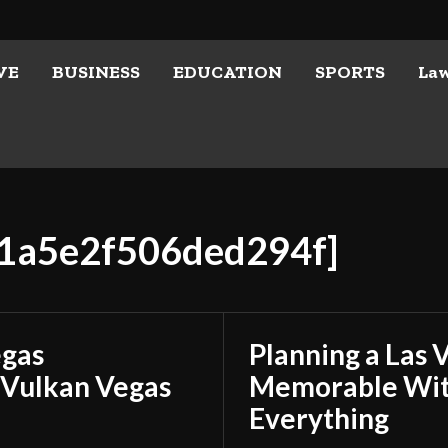
VE
BUSINESS
EDUCATION
SPORTS
La
e1a5e2f506ded294f]
egas
Planning a Las 
 Vulkan Vegas
Memorable With
Everything