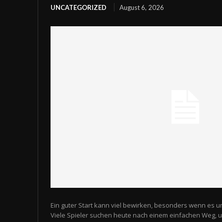
UNCATEGORIZED
August 6, 2026
Ein guter Start kann viel bewirken, besonders wenn es u
Viele Spieler suchen heute nach einem einfachen Weg,