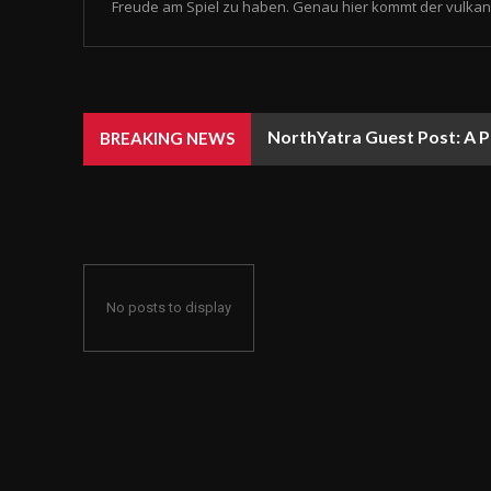
Freude am Spiel zu haben. Genau hier kommt der vulkan 
NorthYatra Guest Post: A P
BREAKING NEWS
No posts to display