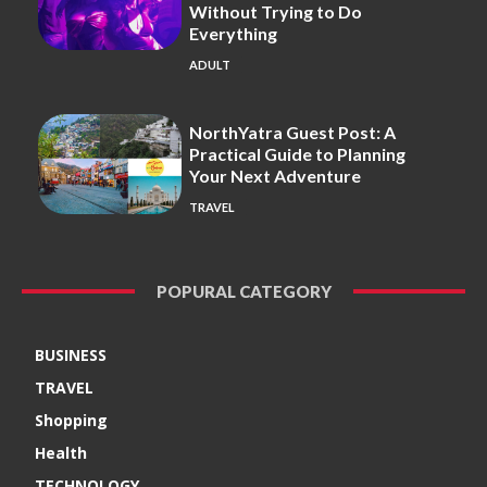
Without Trying to Do
Everything
ADULT
NorthYatra Guest Post: A
Practical Guide to Planning
Your Next Adventure
TRAVEL
POPURAL CATEGORY
BUSINESS
TRAVEL
Shopping
Health
TECHNOLOGY