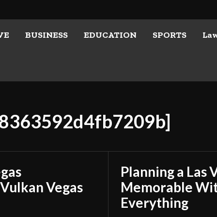
VE
BUSINESS
EDUCATION
SPORTS
La
278363592d4fb7209b]
egas
Planning a Las 
 Vulkan Vegas
Memorable With
Everything