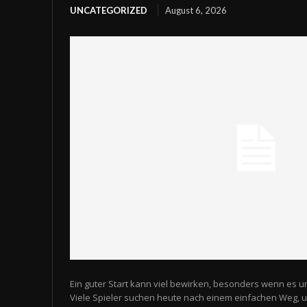
UNCATEGORIZED
August 6, 2026
Ein guter Start kann viel bewirken, besonders wenn es u
Viele Spieler suchen heute nach einem einfachen Weg,