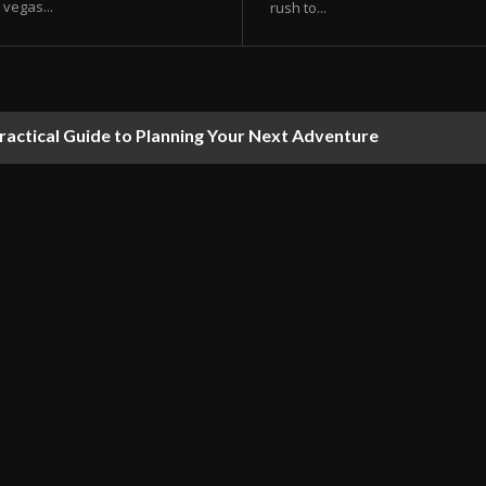
vegas...
rush to...
ractical Guide to Planning Your Next Adventure