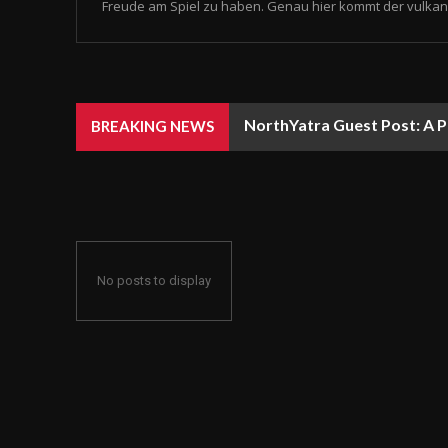
Freude am Spiel zu haben. Genau hier kommt der vulkan 
NorthYatra Guest Post: A P
BREAKING NEWS
No posts to display