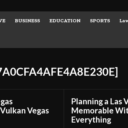
VE
BUSINESS
EDUCATION
SPORTS
La
D7A0CFA4AFE4A8E230E]
egas
Planning a Las 
 Vulkan Vegas
Memorable With
Everything