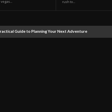
vegas...
rush to...
ractical Guide to Planning Your Next Adventure