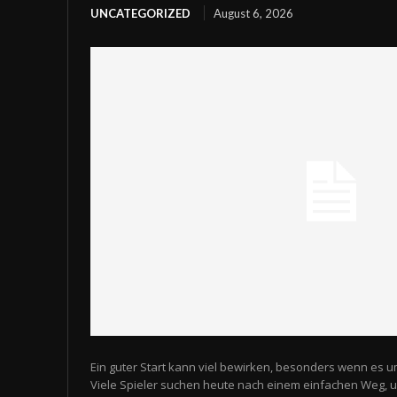
UNCATEGORIZED
August 6, 2026
Ein guter Start kann viel bewirken, besonders wenn es u
Viele Spieler suchen heute nach einem einfachen Weg,