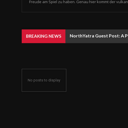
Freude am Spiel zu haben. Genau hier kommt der vulkan 
NorthYatra Guest Post: A P
BREAKING NEWS
No posts to display