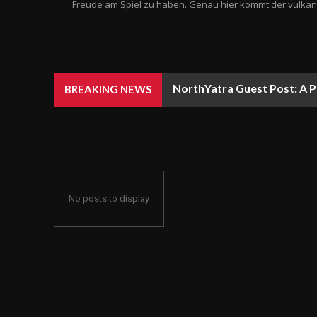
Freude am Spiel zu haben. Genau hier kommt der vulkan 
NorthYatra Guest Post: A P
BREAKING NEWS
No posts to display