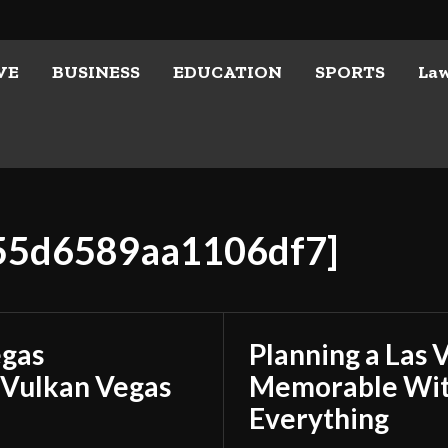
VE
BUSINESS
EDUCATION
SPORTS
La
f55d6589aa1106df7]
egas
Planning a Las 
 Vulkan Vegas
Memorable With
Everything