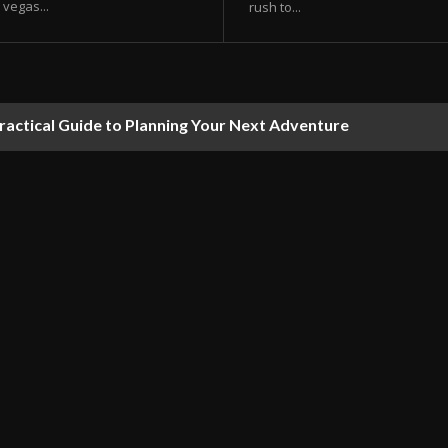
vegas...
rush to...
ractical Guide to Planning Your Next Adventure