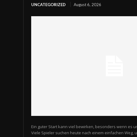
UNCATEGORIZED
August 6, 2026
Ein guter Start kann viel bewirken, besonders wenn es u
Viele Spieler suchen heute nach einem einfachen Weg,