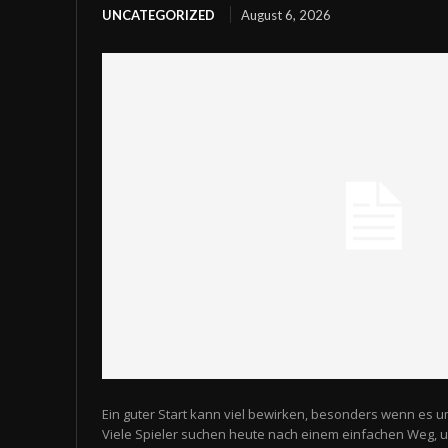
UNCATEGORIZED
August 6, 2026
Ein guter Start kann viel bewirken, besonders wenn es u
Viele Spieler suchen heute nach einem einfachen Weg,