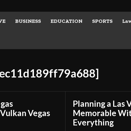
VE
BUSINESS
EDUCATION
SPORTS
La
bec11d189ff79a688]
egas
Planning a Las 
 Vulkan Vegas
Memorable With
Everything