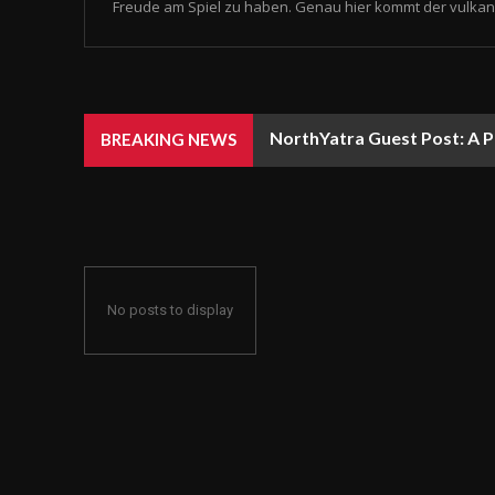
Freude am Spiel zu haben. Genau hier kommt der vulkan 
NorthYatra Guest Post: A P
BREAKING NEWS
No posts to display