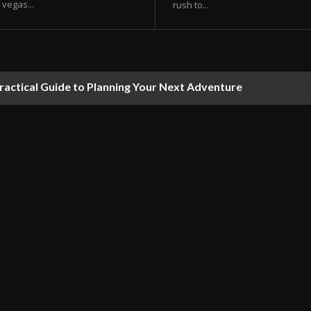
vegas...
rush to...
ractical Guide to Planning Your Next Adventure