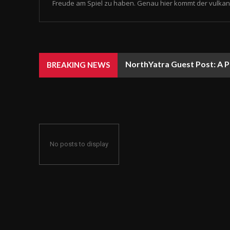
Freude am Spiel zu haben. Genau hier kommt der vulkan 
NorthYatra Guest Post: A P
BREAKING NEWS
No posts to display