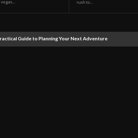
vegas...
rush to...
ractical Guide to Planning Your Next Adventure