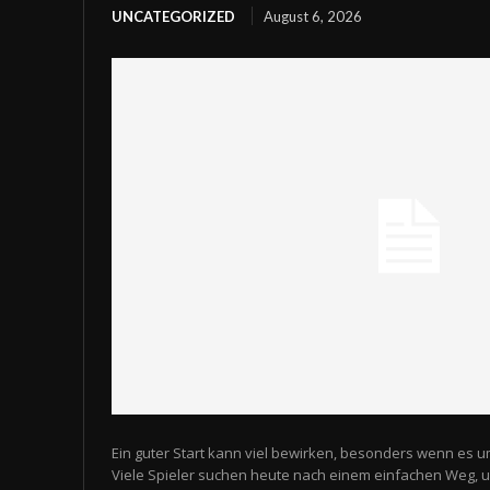
UNCATEGORIZED
August 6, 2026
Ein guter Start kann viel bewirken, besonders wenn es u
Viele Spieler suchen heute nach einem einfachen Weg,