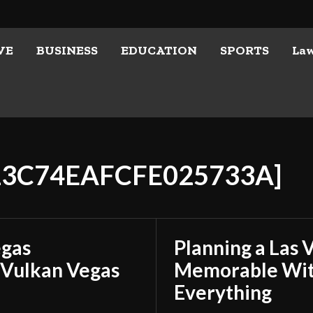
VE
BUSINESS
EDUCATION
SPORTS
La
223C74EAFCFE025733A]
egas
Planning a Las 
 Vulkan Vegas
Memorable With
Everything