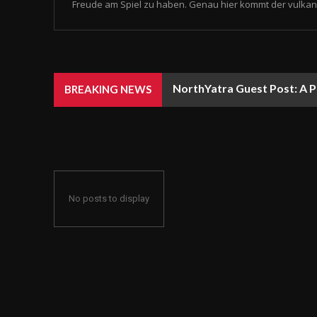
Freude am Spiel zu haben. Genau hier kommt der vulkan 
NorthYatra Guest Post: A P
BREAKING NEWS
No posts to display