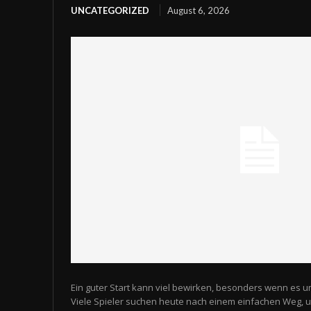
UNCATEGORIZED
August 6, 2026
Ein guter Start kann viel bewirken, besonders wenn es u
Viele Spieler suchen heute nach einem einfachen Weg,