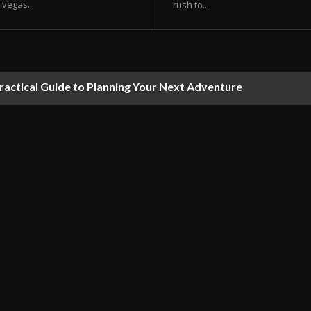
vegas...
rush to...
ractical Guide to Planning Your Next Adventure