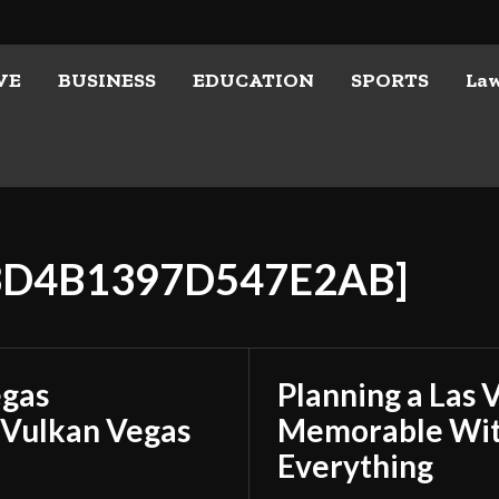
VE
BUSINESS
EDUCATION
SPORTS
La
73D4B1397D547E2AB]
egas
Planning a Las 
 Vulkan Vegas
Memorable With
Everything